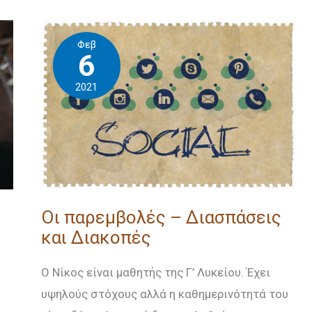
Οι
Φεβ
παρεμβολές
6
–
2021
Διασπάσεις
και
Διακοπές
Οι παρεμβολές – Διασπάσεις
και Διακοπές
Ο Νίκος είναι μαθητής της Γ’ Λυκείου. Έχει
υψηλούς στόχους αλλά η καθημερινότητά του