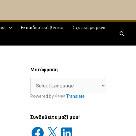
ast
Εκπαιδευτικά βίντεο
Σχετικά με μένα…
Αναζ
Facebook
X
LinkedIn
Διεύθυνση
Παλιές
Μετάφραση
email
Δημοσιεύσεις
Powered by
Translate
Συνδεθείτε μαζί μου!