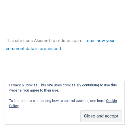
This site uses Akismet to reduce spam.
Learn how your
comment data is processed.
Privacy & Cookies: This site uses cookies. By continuing to use this
website, you agree to their use.
To find out more, including how to control cookies, see here:
Cookie
Facebook
X
LinkedIn
Διεύθυνση
Παλιές
Μετάφραση
Policy
email
Δημοσιεύσεις
Συνδεθείτε μαζί μου!