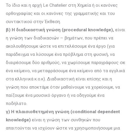
Το ίδιο και η αρχή Le Chatelier στη Χημεία ή οι κανόνες
ορθογραφίας και οι κανόνες της γραμματικής και του
συντακτικού στην Έκθεση.
β) Η διαδικαστική γνώση (procedural
knowledge),
είναι
η γνώση των διαδικασιών – βημάτων, που πρέπει να
ακολουθήσουμε ώστε να επιτελέσουμε ένα έργο (για
παράδειγμα να λύσουμε ένα πρόβλημα στη φυσική, να
διαιρέσουμε δύο αριθμούς, να χωρίσουμε παραγράφους σε
ένα κείμενο, να μεταφράσουμε ένα κείμενο από τα αγγλικά
στα ελληνικά κ.ο.κ). Διαδικαστική είναι επίσης και η
γνώση που αποκτάμε όταν μαθαίνουμε να χορεύουμε, να
παίζουμε ένα μουσικό όργανο ή να οδηγούμε ένα
ποδήλατο.
γ) Η πλαισιοθετημένη γνώση (conditional
dependent
knowledge)
είναι η γνώση των συνθηκών που
απαιτούνται να ισχύουν ώστε να χρησιμοποιήσουμε μια