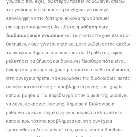
γνώσεις που έχει), αφετέρου πρέπει να μαθαίνει απέξω
τις γνώσεις αυτές και στη συνέχεια, με συνεχή
επανάληψη να τις διατηρεί εύκολα προσβάσιμες
(αυτοματοποιημένες). Αντίθετα,
η μάθηση των
διαδικαστικών γνώσεων
και των αντίστοιχων πλαι­σιο­
θετημένων δεν γίνεται απλά και μόνο μαθαίνοντας απέξω
τα αναγκαία βήματα που απαιτούνται. Ο μαθη­τής, αφού
μελετήσει τα βήματα και διακρίνει ξεκάθαρα πότε είναι
έγκυρο και χρήσιμο να χρησιμοποιείται η κάθε διαδικασία,
στη συνέχεια πρέπει να εφαρμόσει τις διαδικασίες αυτές
σε νέες καταστάσεις – προβλήματα μόνος του, χωρίς
κάποια βοήθεια. Για παράδειγμα, όταν ο μαθητής μαθαίνει
να λύνει ασκήσεις Φυσικής, Χημείας ή Βιολογίας ή
μαθαίνει να κάνει περίληψη ενός κειμένου κλπ, μελετά
κάποια πρωτότυπα προβλή­ματα και στη συνέχεια
προσπαθεί να λύσει μόνος του, χωρίς κάποια βοήθεια,