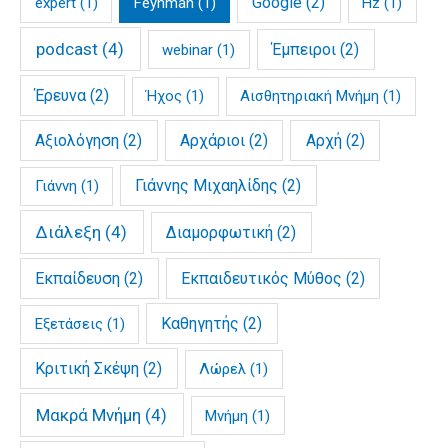
Google
(2)
expert
(1)
Feynman
(1)
Hz
(1)
podcast
(4)
Έμπειροι
(2)
webinar
(1)
Έρευνα
(2)
Ήχος
(1)
Αισθητηριακή Μνήμη
(1)
Αξιολόγηση
(2)
Αρχάριοι
(2)
Αρχή
(2)
Γιάννης Μιχαηλίδης
(2)
Γιάννη
(1)
Διάλεξη
(4)
Διαμορφωτική
(2)
Εκπαίδευση
(2)
Εκπαιδευτικός Μύθος
(2)
Καθηγητής
(2)
Εξετάσεις
(1)
Κριτική Σκέψη
(2)
Λώρελ
(1)
Μακρά Μνήμη
(4)
Μνήμη
(1)