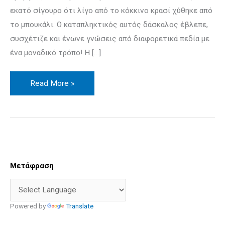
εκατό σίγουρο ότι λίγο από το κόκκινο κρασί χύθηκε από
το μπουκάλι. Ο καταπληκτικός αυτός δάσκαλος έβλεπε,
συσχέτιζε και ένωνε γνώσεις από διαφορετικά πεδία με
ένα μοναδικό τρόπο! Η […]
Read More »
Facebook
X
LinkedIn
Διεύθυνση
Παλιές
Μετάφραση
email
Δημοσιεύσεις
Powered by
Translate