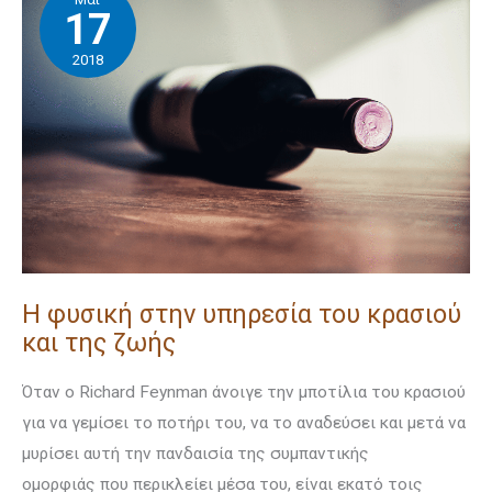
φυσική
17
στην
2018
υπηρεσία
του
κρασιού
και
της
ζωής
Η φυσική στην υπηρεσία του κρασιού
και της ζωής
Όταν ο Richard Feynman άνοιγε την μποτίλια του κρασιού
για να γεμίσει το ποτήρι του, να το αναδεύσει και μετά να
μυρίσει αυτή την πανδαισία της συμπαντικής
ομορφιάς που περικλείει μέσα του, είναι εκατό τοις