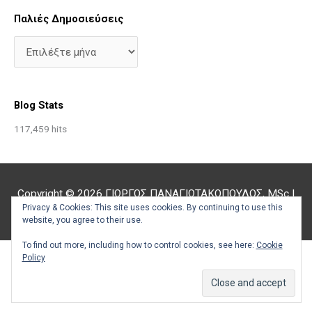
Παλιές Δημοσιεύσεις
Blog Stats
117,459 hits
Copyright © 2026
ΓΙΩΡΓΟΣ ΠΑΝΑΓΙΩΤΑΚΟΠΟΥΛΟΣ, MSc
|
Privacy & Cookies: This site uses cookies. By continuing to use this
Υποστήριξη από
Astra Θέμα WordPress
website, you agree to their use.
To find out more, including how to control cookies, see here:
Cookie
Policy