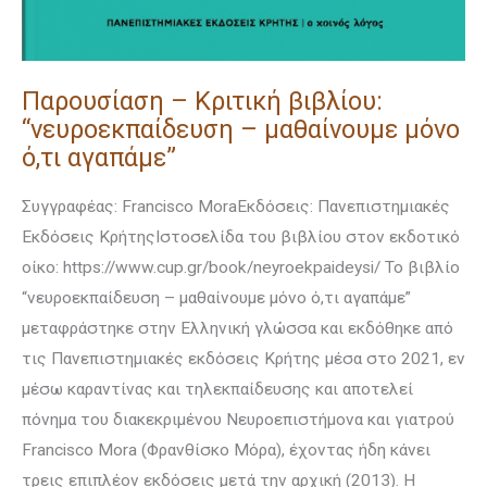
Παρουσίαση – Κριτική βιβλίου:
“νευροεκπαίδευση – μαθαίνουμε μόνο
ό,τι αγαπάμε”
Συγγραφέας: Francisco MoraΕκδόσεις: Πανεπιστημιακές
Εκδόσεις ΚρήτηςΙστοσελίδα του βιβλίου στον εκδοτικό
οίκο: https://www.cup.gr/book/neyroekpaideysi/ To βιβλίο
“νευροεκπαίδευση – μαθαίνουμε μόνο ό,τι αγαπάμε”
μεταφράστηκε στην Ελληνική γλώσσα και εκδόθηκε από
τις Πανεπιστημιακές εκδόσεις Κρήτης μέσα στο 2021, εν
μέσω καραντίνας και τηλεκπαίδευσης και αποτελεί
πόνημα του διακεκριμένου Νευροεπιστήμονα και γιατρού
Francisco Mora (Φρανθίσκο Μόρα), έχοντας ήδη κάνει
τρεις επιπλέον εκδόσεις μετά την αρχική (2013). H