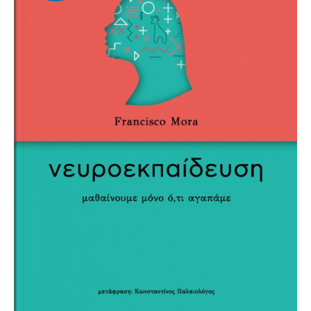
“νευροεκπαίδευση
–
μαθαίνουμε
μόνο
ό,τι
αγαπάμε”