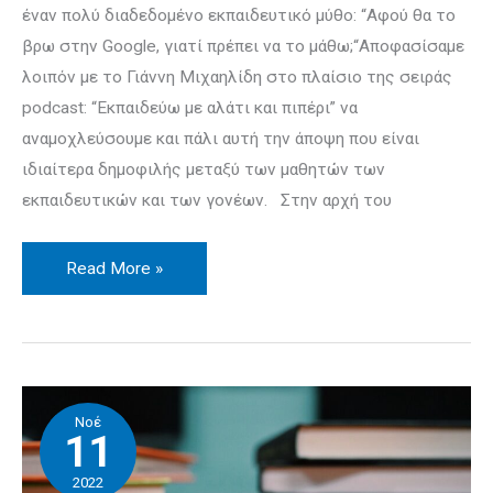
έναν πολύ διαδεδομένο εκπαιδευτικό μύθο: “Αφού θα το
βρω στην Google, γιατί πρέπει να το μάθω;“Αποφασίσαμε
λοιπόν με το Γιάννη Μιχαηλίδη στο πλαίσιο της σειράς
podcast: “Εκπαιδεύω με αλάτι και πιπέρι” να
αναμοχλεύσουμε και πάλι αυτή την άποψη που είναι
ιδιαίτερα δημοφιλής μεταξύ των μαθητών των
εκπαιδευτικών και των γονέων. Στην αρχή του
Read More »
Πρακτική
Νοέ
ανάκλησης
11
–
2022
podcast