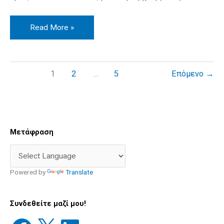
Read More »
1
2
…
5
Επόμενο
→
Facebook
X
LinkedIn
Διεύθυνση
Παλιές
Μετάφραση
email
Δημοσιεύσεις
Powered by
Translate
Συνδεθείτε μαζί μου!