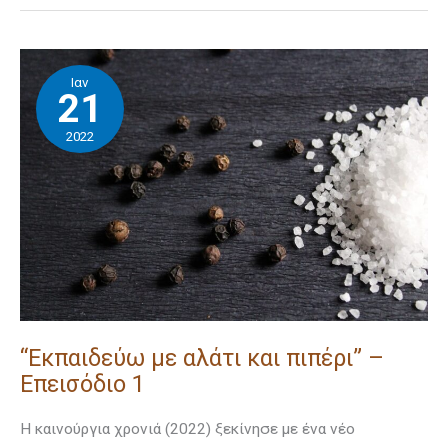
“Εκπαιδεύω
Ιαν
με
21
αλάτι
2022
και
πιπέρι”
–
Επεισόδιο
1
“Εκπαιδεύω με αλάτι και πιπέρι” –
Επεισόδιο 1
Η καινούργια χρονιά (2022) ξεκίνησε με ένα νέο