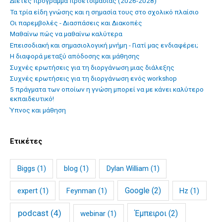
Διετές πρόγραμμα προετοιμασίας (2026-2028)
Τα τρία είδη γνώσης και η σημασία τους στο σχολικό πλαίσιο
Οι παρεμβολές - Διασπάσεις και Διακοπές
Mαθαίνω πώς να μαθαίνω καλύτερα
Επεισοδιακή και σημασιολογική μνήμη - Γιατί μας ενδιαφέρει;
Η διαφορά μεταξύ απόδοσης και μάθησης
Συχνές ερωτήσεις για τη διοργάνωση μιας διάλεξης
Συχνές ερωτήσεις για τη διοργάνωση ενός workshop
5 πράγματα των οποίων η γνώση μπορεί να με κάνει καλύτερο
εκπαιδευτικό!
Ύπνος και μάθηση
Ετικέτες
Biggs
(1)
blog
(1)
Dylan William
(1)
Google
(2)
expert
(1)
Feynman
(1)
Hz
(1)
podcast
(4)
Έμπειροι
(2)
webinar
(1)