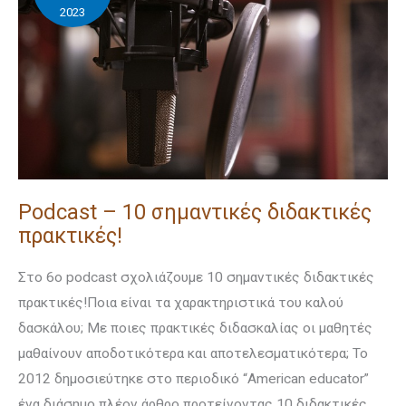
2023
σημαντικές
διδακτικές
πρακτικές!
Podcast – 10 σημαντικές διδακτικές
πρακτικές!
Στο 6ο podcast σχολιάζουμε 10 σημαντικές διδακτικές
πρακτικές!Ποια είναι τα χαρακτηριστικά του καλού
δασκάλου; Με ποιες πρακτικές διδασκαλίας οι μαθητές
μαθαίνουν αποδοτικότερα και αποτελεσματικότερα; Το
2012 δημοσιεύτηκε στο περιοδικό “Αmerican educator”
ένα διάσημο πλέον άρθρο προτείνοντας 10 διδακτικές