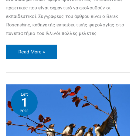
πρακτικές που είναι σημαντικό να ακολουθούν οι
εκπαιδευτικοί. Συγγραφέας του άρθρου είναι ο Barak
Rosenshine, καθηγητής εκπαιδευτικής ψυχολογίας στο
πανεπιστήμιο του Ιλλινόι πολλές μελέτες
Read More »
5
Σεπ
πράγματα
1
των
2023
οποίων
η
γνώση