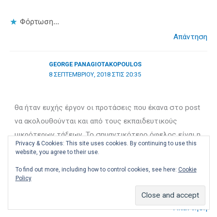
Φόρτωση...
Απάντηση
GEORGE PANAGIOTAKOPOULOS
8 ΣΕΠΤΕΜΒΡΊΟΥ, 2018 ΣΤΙΣ 20:35
θα ήταν ευχής έργον οι προτάσεις που έκανα στο post
να ακολουθούνται και από τους εκπαιδευτικούς
μικρότερων τάξεων. Το σημαντικότερο όφελος είναι η
Privacy & Cookies: This site uses cookies. By continuing to use this
απενοχοποίηση του λάθους και η καλλιέργεια
website, you agree to their use.
κουλτούρας μάθησης!!
To find out more, including how to control cookies, see here:
Cookie
Policy
Φόρτωση...
Απάντηση