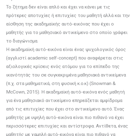
Το ζήτημα δεν είναι απλό και έχει να κάνει με τις
πρότερες αποτυχίες ή επι­τυχίες του μαθητή αλλά και την
αίσθηση της ακαδημαϊκής αυτό-εικόνας που έχει ο
μαθητής για το μαθησιακό αντικείμενο στο οποίο γράφει
το διαγώνισμα.
Η ακαδημαϊκή αυτό-εικόνα είναι ένας ψυχολογικός όρος
(αγγλιστί academic self-concept) που αναφέρεται στις
αξιολογικές κρίσεις ενός ατόμου για το επίπεδο της
ικανότητάς του σε συγκεκριμένα μαθησιακά αντικείμενα
(π.χ. στα μαθηματικά, στη φυσική κ.ο.κ) (Snowman &
McCown, 2015). Η ακαδημαϊκή αυτό-εικόνα ενός μαθητή
για ένα μαθησιακό αντικείμενο επηρεάζεται αμφίδρομα
από τις επιτυχίες που έχει στο αντικείμενο αυτό. Ένας
μαθητής με υψηλή αυτό-εικόνα είναι πιο πιθανό να έχει
περισσότερες επιτυχίες και αντίστροφα. Αντίθετα, ένας
μαθητής με χαμηλή αυτό-εικόνα είναι πιο πιθανό να