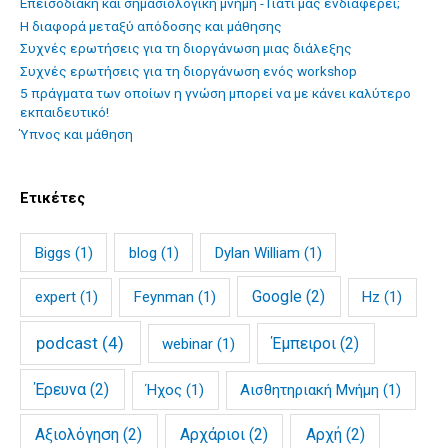
Επεισοδιακή και σημασιολογική μνήμη - Γιατί μας ενδιαφέρει;
Η διαφορά μεταξύ απόδοσης και μάθησης
Συχνές ερωτήσεις για τη διοργάνωση μιας διάλεξης
Συχνές ερωτήσεις για τη διοργάνωση ενός workshop
5 πράγματα των οποίων η γνώση μπορεί να με κάνει καλύτερο
εκπαιδευτικό!
Ύπνος και μάθηση
Ετικέτες
Biggs
(1)
blog
(1)
Dylan William
(1)
Google
(2)
expert
(1)
Feynman
(1)
Hz
(1)
podcast
(4)
Έμπειροι
(2)
webinar
(1)
Έρευνα
(2)
Ήχος
(1)
Αισθητηριακή Μνήμη
(1)
Αξιολόγηση
(2)
Αρχάριοι
(2)
Αρχή
(2)