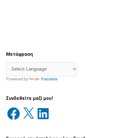
Facebook
X
LinkedIn
Διεύθυνση
Παλιές
Μετάφραση
email
Δημοσιεύσεις
Powered by
Translate
Συνδεθείτε μαζί μου!