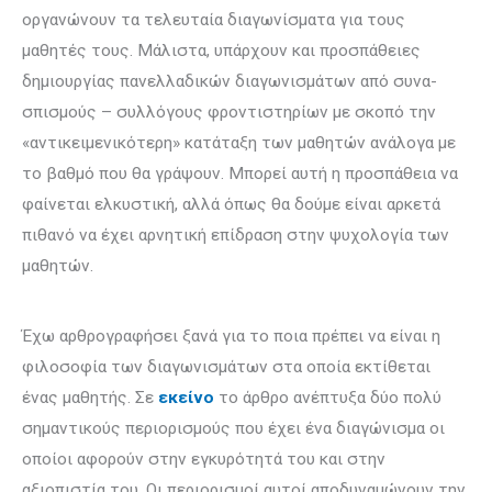
οργανώνουν τα τελευταία διαγωνίσματα για τους
μαθητές τους. Μά­λιστα, υ­πάρχουν και προσπάθειες
δημιουργίας πανελλαδικών διαγωνι­σμά­των από συ­να­
σπισμούς – συλλόγους φροντιστηρίων με σκοπό την
«αντικειμε­νικότερη» κατάταξη των μαθητών ανάλογα με
το βαθμό που θα γράψουν. Μπορεί αυτή η προσπάθεια να
φαίνεται ελκυστική, αλλά όπως θα δούμε είναι αρκετά
πιθανό να έχει αρνητική επίδραση στην ψυχολογία των
μαθητών.
Έχω αρθρογραφήσει ξανά για το ποια πρέπει να είναι η
φιλοσοφία των διαγω­νισμάτων στα οποία εκτίθεται
ένας μαθητής. Σε
εκείνο
το άρθρο ανέπτυξα δύο πολύ
σημαντικούς περιορισμούς που έχει ένα διαγώνισμα οι
οποίοι αφορούν στην εγκυρότητά του και στην
αξιοπιστία του. Οι περιορισμοί αυτοί αποδυναμώνουν την