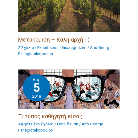
Μετακόμιση – Καλή αρχή :-)
2 Σχόλια
/
Eκπαίδευση
,
Uncategorized
/ Από
George
Panagiotakopoulos
Απρ
5
2018
Τι τύπος καθηγητή είσαι;
Αφήστε ένα Σχόλιο
/
Eκπαίδευση
/ Από
George
Panagiotakopoulos