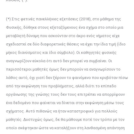
(*) Στις φετινές πανελλήνιες εξετάσεις (2018), στο μάθημα της
Φυσικής, δόθηκε στους εξεταζόμενους ένα σχήμα στο οποίο μια
μεταβλητή δύναμη που ασκούνταν στο άκρο ενός νήματος είχε
σχεδιαστεί σε δύο διαφορετικές θέσεις να έχει την ίδια τιμή (ίδιο
μήκος διανύ­σματος και ίδιο σύμβολο). Οι καθηγητές φυσικής
αναγνωρίζουν εύκολα ότι αυτό δεν μπορεί να συμβαίνει. Οι
περισσότεροι μαθητές όμως δεν μπορούν να αναγνωρίσουν το
λάθος αυτό, όχι γιατί δεν ξέρουν το φαινόμενο που κρυβόταν πίσω
από την εκφώνηση του προβλήματος, αλλά διότι το επίπεδο
οργάνωσης της γνώσης τους δεν τους επιτρέπει να απορρίψουν
ένα δεδομένο που φαίνεται να δίνεται στην εκφώνηση μέσω τους
σχήματος. Αυτό πιθανώς να ήταν καταστροφικό για πολλούς
μαθητές. Δυστυχώς όμως, δε θα μάθουμε ποτέ τον τρόπο με τον
οποίο σκέφτηκαν ώστε να καταλήξουν στη λανθασμένη απάντηση