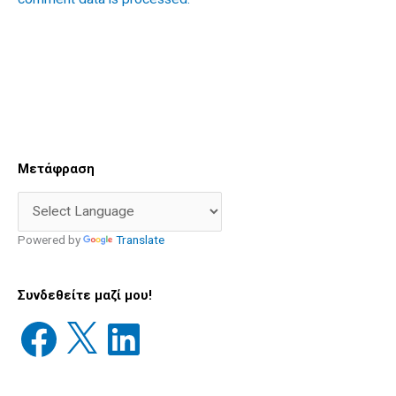
Facebook
X
LinkedIn
Διεύθυνση
Παλιές
Μετάφραση
email
Δημοσιεύσεις
Powered by
Translate
Συνδεθείτε μαζί μου!