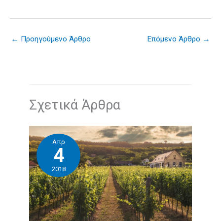
←
Προηγούμενο Άρθρο
Επόμενο Άρθρο
→
Σχετικά Άρθρα
Απρ
4
2018