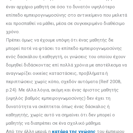
έναν αρχάριο μαθητή σε όσο το δυνατόν υψη­λότερο
επίπεδο εμπειρογνωμοσύνης στο αντικείμενο που μελετά
και προ­σπα­θεί να μάθει, μέσα σε συγκεκριμένο διαθέσιμο
χρόνο.
Πρέπει όμως να έχουμε υπόψη ότι ένας μαθητής δε
μπορεί ποτέ να φτάσει το επίπεδο εμπειρογνωμοσύνης
ενός δασκάλου ή καθηγητή, οι γνώσεις του οποίου έχουν
δομηθεί διδάσκοντας επί πολλά χρόνια με αποτέλεσμα να
αναγνωρίζει οικείες καταστάσεις, προβλήματα ή
περιπτώσεις χωρίς κόπο, σχεδόν αυτόματα (Reif 2008,
p.24). Με άλλα λόγια, ακόμη και ένας άριστος μαθητής
(υψηλός βαθμός εμπειρογνωμοσύνης) δεν έχει τη
δυνατότητα να σκέπτεται όπως ένας δάσκαλος ή
καθηγητής, χωρίς αυτό να σημαίνει ότι δεν μπορεί ο
μαθητής να διαπρέπει σε ένα σχολικό μάθημα.
Από την άλλη μεριά, η
κατάρα της γνώσης
του έμπειρου