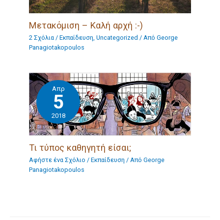
Μετακόμιση – Καλή αρχή :-)
2 Σχόλια
/
Eκπαίδευση
,
Uncategorized
/ Από
George
Panagiotakopoulos
Απρ
5
2018
Τι τύπος καθηγητή είσαι;
Αφήστε ένα Σχόλιο
/
Eκπαίδευση
/ Από
George
Panagiotakopoulos