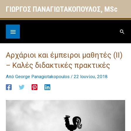
Μετάβαση
ΓΙΩΡΓΟΣ ΠΑΝΑΓΙΩΤΑΚΟΠΟΥΛΟΣ, MSc
στο
περιεχόμενο
Below
Ανα
Header
Αρχάριοι και έμπειροι μαθητές (ΙΙ)
– Καλές διδακτικές πρακτικές
Από
George Panagiotakopoulos
/
22 Ιουνίου, 2018