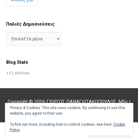
Παλιές Δημοσιεύσεις
Blog Stats
117,459 hits
Copyright © 2026
ΓΙΩΡΓΟΣ ΠΑΝΑΓΙΩΤΑΚΟΠΟΥΛΟΣ, MSc
|
Privacy & Cookies: This site uses cookies. By continuing to use this
Υποστήριξη από
Astra Θέμα WordPress
website, you agree to their use.
To find out more, including how to control cookies, see here:
Cookie
Policy