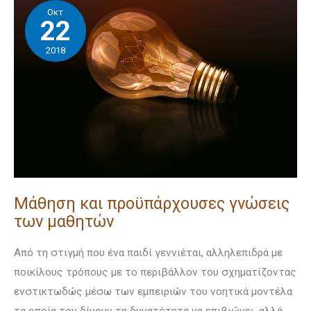
Οκτ
και
22
προϋπάρχουσες
2018
γνώσεις
των
μαθητών
Μάθηση και προϋπάρχουσες γνώσεις
των μαθητών
Από τη στιγμή που ένα παιδί γεννιέται, αλληλεπιδρά με
ποικίλους τρό­πους με το περιβάλλον του σχηματίζοντας
ενστικτωδώς μέσω των εμπει­ριών του νοητικά μοντέλα