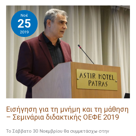
Εισήγηση
Νοέ
για
25
τη
2019
μνήμη
και
τη
μάθηση
–
Σεμινάρια
διδακτικής
ΟΕΦΕ
2019
Εισήγηση για τη μνήμη και τη μάθηση
– Σεμινάρια διδακτικής ΟΕΦΕ 2019
Το Σάββατο 30 Νοεμβρίου θα συμμετάσχω στην