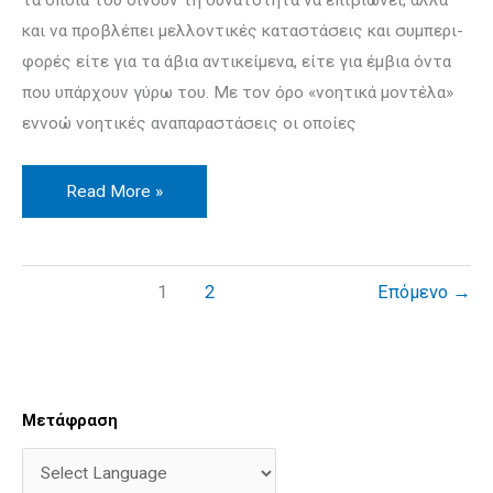
τα οποία του δίνουν τη δυνατότητα να επιβιώνει, αλ­λά
και να προβλέπει μελλοντικές καταστάσεις και συ­μπερι­
φορές είτε για τα άβια αντικείμενα, είτε για έμβια όντα
που υπάρχουν γύρω του. Με τον όρο «νοητικά μοντέλα»
εννοώ νοητικές αναπαραστάσεις οι οποίες
Read More »
1
2
Επόμενο
→
Facebook
X
LinkedIn
Διεύθυνση
Παλιές
Μετάφραση
email
Δημοσιεύσεις