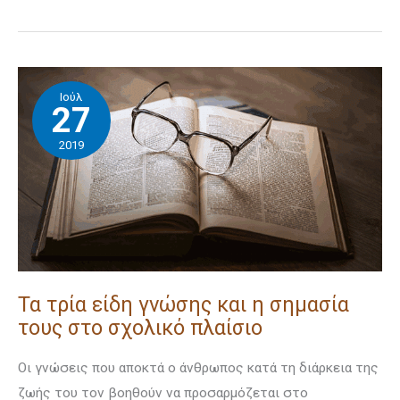
Τα
Ιούλ
τρία
27
είδη
2019
γνώσης
και
η
σημασία
τους
στο
Τα τρία είδη γνώσης και η σημασία
σχολικό
τους στο σχολικό πλαίσιο
πλαίσιο
Οι γνώσεις που αποκτά ο άνθρωπος κατά τη διάρκεια της
ζωής του τον βοη­θούν να προσαρμόζεται στο