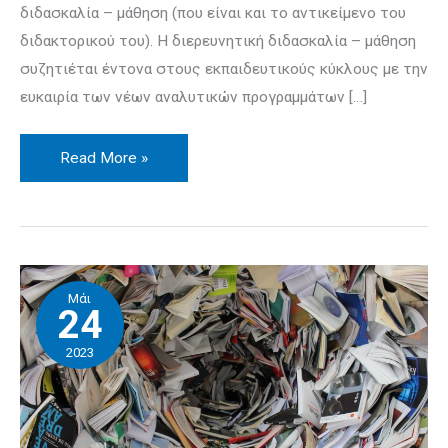
διδασκαλία – μάθηση (που είναι και το αντικείμενο του
διδακτορικού του). Η διερευνητική διδασκαλία – μάθηση
συζητιέται έντονα στους εκπαιδευτικούς κύκλους με την
ευκαιρία των νέων αναλυτικών προγραμμάτων […]
Read More »
Podcast
Μάι
–
24
Διάλεξη
2023
και
μη
καθοδηγούμενη
ανακαλυπτική