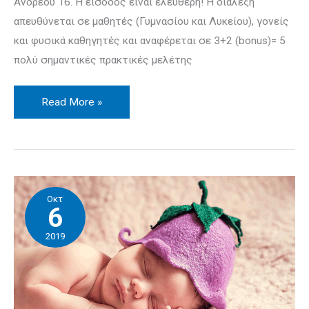
Ανδρέου 16. Η είσοδος είναι ελεύθερη! Η διάλεξη
απευθύνεται σε μαθητές (Γυμνασίου και Λυκείου), γονείς
και φυσικά καθηγητές και αναφέρεται σε 3+2 (bonus)= 5
πολύ σημαντικές πρακτικές μελέτης
Read More »
Ύπνος
Οκτ
και
6
ακαδημαϊκή
2019
απόδοση
–
Αποτελέσματα
έρευνας