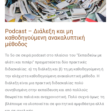
μέθοδος
Podcast – Διάλεξη και μη
καθοδηγούμενη ανακαλυπτική
μέθοδος
Το 5ο σε σειρά podcast στο πλαίσιο του “Εκπαιδεύω με
αλάτι και πιπέρι” πραγματεύεται δύο πρακτικές
διδασκαλίας. α) τη διάλεξη και β) τη μη καθοδηγούμενη ή
την ελάχιστα καθοδηγούμενη ανακαλυπτική μέθοδο. Η
διάλεξη είναι μια πρακτική διδασκαλίας πολύ
συνηθισμένη στην εκπαίδευση και από πολλούς
θεωρείται παλιά και αναχρονιστική. Πολύ συχνά όμως τη
βλέπουμε να υλοποιείται σε φοιτητικά αμφιθέατρα αλλά
και σε σχολικές