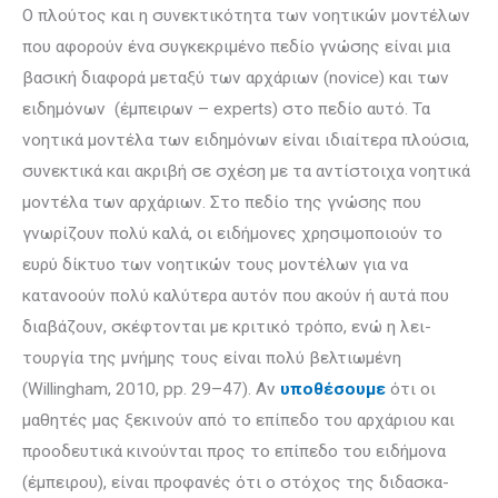
Ο πλούτος και η συνεκτικότητα των νοητικών μοντέλων
που αφορούν έ­να συγκεκριμένο πεδίο γνώσης είναι μια
βασική διαφορά μεταξύ των αρ­χά­ριων (novice) και των
ειδημόνων (έμπειρων – experts) στο πεδίο αυτό. Τα
νοητικά μοντέλα των ειδημόνων είναι ιδιαίτερα πλούσια,
συνεκτικά και ακριβή σε σχέση με τα αντίστοιχα νοητικά
μοντέλα των αρχάριων. Στο πεδίο της γνώ­σης που
γνωρίζουν πολύ καλά, οι ειδήμονες χρησιμοποιούν το
ευρύ δίκτυο των νοη­τι­κών τους μοντέλων για να
κατανοούν πολύ καλύτερα αυτόν που ακούν ή αυτά που
διαβάζουν, σκέφτονται με κριτικό τρόπο, ενώ η λει­
τουργία της μνή­μης τους είναι πολύ βελτιωμένη
(Willingham, 2010, pp. 29–47). Αν
υπο­θέ­σου­με
ότι οι
μαθητές μας ξεκινούν από το επίπεδο του αρχάριου και
προο­δευτικά κινούνται προς το επίπεδο του ειδήμονα
(έμπειρου), είναι προφανές ότι ο στόχος της διδα­σκα­