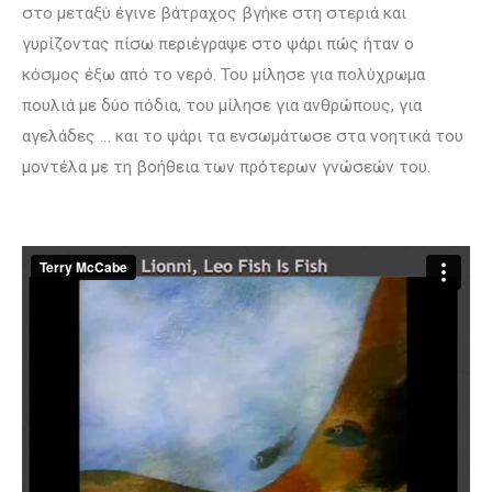
στο μεταξύ έγινε βάτραχος βγήκε στη στεριά και
γυρίζοντας πίσω περιέγραψε στο ψάρι πώς ήταν ο
κόσμος έξω από το νερό. Του μίλησε για πολύχρωμα
πουλιά με δύο πόδια, του μίλησε για ανθρώπους, για
αγελάδες … και το ψάρι τα ενσωμάτωσε στα νοητικά του
μοντέλα με τη βοήθεια των πρότερων γνώσεών του.