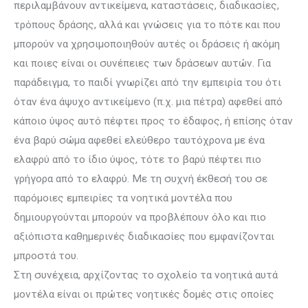
περιλαμβάνουν αντικείμενα, καταστάσεις, διαδικασίες,
τρόπους δράσης, αλλά και γνώσεις για το πότε και που
μπορούν να χρησιμοποιηθούν αυτές οι δράσεις ή ακόμη
και ποιες είναι οι συνέπειες των δράσεων αυτών. Για
παρά­δειγ­μα, το παιδί γνωρίζει από την εμπειρία του ότι
όταν ένα άψυχο αντικείμενο (π.χ. μια πέ­τρα) αφεθεί από
κάποιο ύψος αυτό πέφτει προς το έδαφος, ή επίσης όταν
ένα βα­ρύ σώμα αφεθεί ελεύθερο ταυτόχρονα με ένα
ελαφρύ από το ίδιο ύψος, τότε το βαρύ πέφτει πιο
γρήγορα από το ελαφρύ. Με τη συχνή έκθεσή του σε
παρό­μοιες εμπειρίες τα νοητικά μοντέλα που
δημιουργούνται μπορούν να προβλέπουν όλο και πιο
αξιόπιστα καθημερινές διαδικασίες που εμφανίζονται
μπροστά του.
Στη συνέχεια, αρχί­ζο­ντας το σχολείο τα νοητικά αυτά
μοντέλα είναι οι πρώτες νοητικές δομές στις οποίες