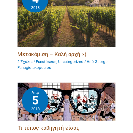
2018
Μετακόμιση – Καλή αρχή :-)
2 Σχόλια
/
Eκπαίδευση
,
Uncategorized
/ Από
George
Panagiotakopoulos
Απρ
5
2018
Τι τύπος καθηγητή είσαι;