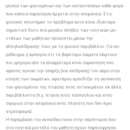
μηνεία των φαινομένων και των καταστάσεων κάθε φορά
που κάποια πα­ρα­νό­ηση έρχεται στην επιφάνεια. Στις
φυσικές επιστήμες το πρόβλημα αυτό εί­ναι ιδιαίτερα
σημαντικό διότι ένα μεγάλο πλήθος των νοητικών μο­
ντέ­λων των μαθητών προ­κύ­πτει μέσω της
αλληλεπίδρασής τους με το φυσικό περιβάλλον. Για πα­
ράδειγ­μα, η εμπειρία ότι τα βαρύτερα σώματα πέφτουν
πιο γρήγορα από τα ε­λαφρύ­τε­ρα είναι παρανόηση που
αφενός αγνοεί την ύπαρξη (και επίδραση) του αέρα στην
κίνηση των σωμάτων, αφετέρου εμποδίζει τη γενίκευση
του φαι­νομένου της πτώσης ενός αντικειμένου σε άλλα
περιβάλλοντα (π.χ. πτώση ενός πούπουλου και ενός
σφυριού στην επιφάνεια ενός πλανήτη που δεν έχει
ατμόσφαιρα).
Η παρέμβαση του εκπαιδευτικού στην περίπτωση που
στα νοη­τι­κά μοντέλα του μαθητή έχουν παρεισφρήσει