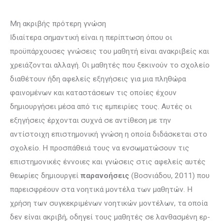
Μη ακριβής πρότερη γνώση
Ιδιαίτερα σημαντική είναι η περίπτωση όπου οι
προϋπάρχουσες γνώσεις του μα­θητή είναι ανακριβείς και
χρειάζονται αλλαγή. Οι μαθητές που ξεκινούν το σχολείο
διαθέτουν ήδη αφελείς εξηγήσεις για μια πληθώρα
φαινομένων και καταστάσεων τις οποίες έχουν
δημιουργήσει μέσα από τις εμπειρίες τους. Αυτές οι
εξηγήσεις έρχονται συχνά σε αντίθεση με την
αντίστοιχη επι­στη­μο­νική γνώση η οποία διδάσκεται στο
σχολείο. Η προσπά­θειά τους να ενσωμα­τώσουν τις
επιστημονικές έννοιες και γνώσεις στις αφε­λείς αυτές
θεωρίες δημιουργεί
παρανοήσεις
(Βοσνιάδου, 2011) που
παρει­σφρέ­ουν στα νοητικά μοντέλα των μαθητών. Η
χρήση των συγκεκρι­μένων νοητι­κών μοντέλων, τα οποία
δεν είναι ακριβή, οδηγεί τους μαθητές σε λανθα­σμένη ερ­­