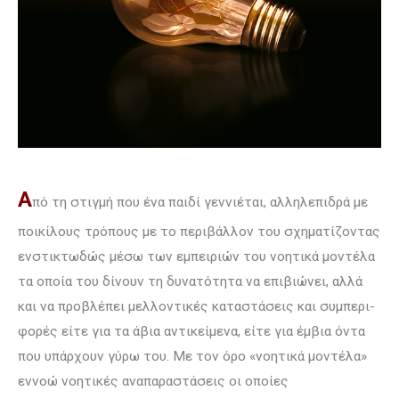
Α
πό τη στιγμή που ένα παιδί γεννιέται, αλληλεπιδρά με
ποικίλους τρό­πους με το περιβάλλον του σχηματίζοντας
ενστικτωδώς μέσω των εμπει­ριών του νοητικά μοντέλα
τα οποία του δίνουν τη δυνατότητα να επιβιώνει, αλ­λά
και να προβλέπει μελλοντικές καταστάσεις και συ­μπερι­
φορές είτε για τα άβια αντικείμενα, είτε για έμβια όντα
που υπάρχουν γύρω του. Με τον όρο «νοητικά μοντέλα»
εννοώ νοητικές αναπαραστάσεις οι οποίες