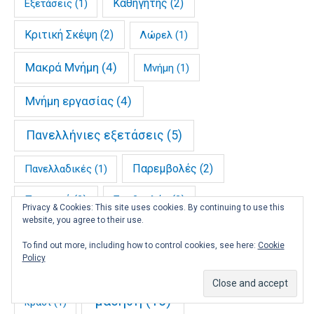
Καθηγητής
(2)
Εξετάσεις
(1)
Κριτική Σκέψη
(2)
Λώρελ
(1)
Μακρά Μνήμη
(4)
Μνήμη
(1)
Μνήμη εργασίας
(4)
Πανελλήνιες εξετάσεις
(5)
Παρεμβολές
(2)
Πανελλαδικές
(1)
Προσοχή
(2)
Συμβουλές
(2)
Privacy & Cookies: This site uses cookies. By continuing to use this
website, you agree to their use.
Τυφλό σημείο
(1)
Τύπος
(1)
έμπειρος
(1)
To find out more, including how to control cookies, see here:
Cookie
Policy
γνώση
(6)
δηλωτική
(2)
διαδικαστική
(2)
μάθηση
(16)
κρασί
(1)