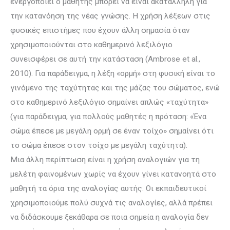
ενεργοποιεί ο μα­θητής μπορεί να είναι ακατάλληλη για
την κατανόηση της νέας γνώσης. Η χρήση λέξεων στις
φυσικές επιστήμες που έχουν άλλη σημασία όταν
χρησιμοποιούνται στο καθημερινό λεξιλόγιο
συνεισφέρει σε αυτή την κα­τά­σταση (Ambrose et al.,
2010). Για παράδειγμα, η λέξη «ορμή» στη φυσική είναι το
γινόμενο της ταχύτητας και της μάζας του σώματος, ενώ
στο κα­θη­με­ρινό λεξιλόγιο σημαίνει απλώς «ταχύτητα»
(για παράδειγμα, για πολλούς μαθητές η πρόταση: «Ένα
σώμα έπεσε με με­γά­λη ορμή σε έναν τοίχο» σημαίνει ότι
το σώμα έπεσε στον τοίχο με μεγάλη τα­χύτητα).
Μια άλλη περίπτωση είναι η χρήση αναλογιών για τη
μελέτη φαινομένων χω­ρίς να έχουν γίνει κατανοητά στο
μαθητή τα όρια της αναλογίας αυτής. Οι εκπαιδευτικοί
χρησιμοποιούμε πολύ συχνά τις αναλογίες, αλλά πρέπει
να διδάσκουμε ξεκάθαρα σε ποια σημεία η αναλογία δεν