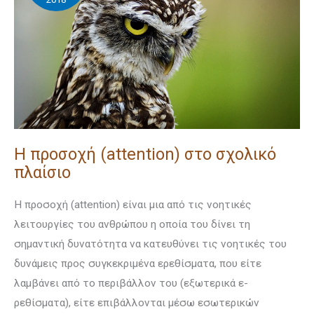
στο
σχολικό
πλαίσιο
Η προσοχή (attention) στο σχολικό
πλαίσιο
Η προσοχή (attention) είναι μια από τις νοητικές
λειτουργίες του ανθρώπου η ο­ποία του δίνει τη
σημαντική δυνατότητα να κατευθύνει τις νοητικές του
δυνάμεις προς συγκεκριμένα ερεθίσματα, που είτε
λαμβάνει από το περιβάλλον του (εξω­τε­ρικά ε­
ρεθίσματα), είτε επιβάλλονται μέσω εσωτερικών