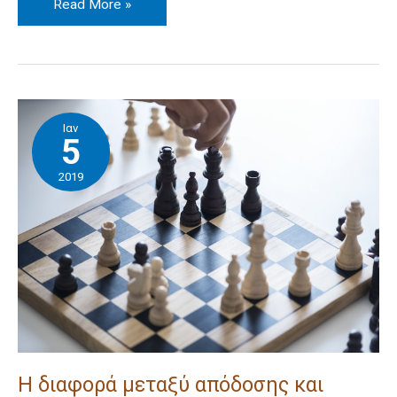
Read More »
Η
Ιαν
διαφορά
5
μεταξύ
2019
απόδοσης
και
μάθησης
Η διαφορά μεταξύ απόδοσης και