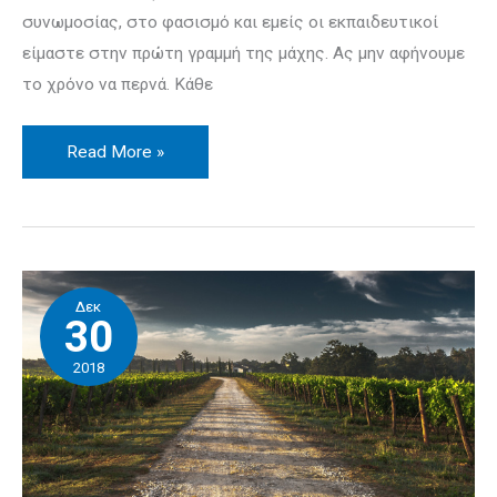
συνωμοσίας, στο φασισμό και εμείς οι εκπαι­δευ­τικοί
είμαστε στην πρώτη γραμμή της μάχης. Ας μην αφήνουμε
το χρόνο να περνά. Κάθε
Read More »
Οι
Δεκ
εμπειρίες
30
μας
2018
και
η
εκπαιδευτική
έρευνα