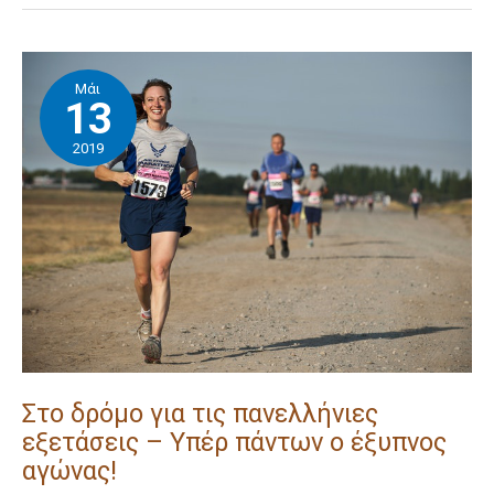
Στο
Μάι
δρόμο
13
για
2019
τις
πανελλήνιες
εξετάσεις
–
Υπέρ
πάντων
ο
έξυπνος
αγώνας!
Στο δρόμο για τις πανελλήνιες
εξετάσεις – Υπέρ πάντων ο έξυπνος
αγώνας!