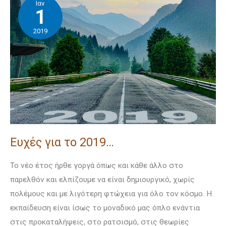
Ιαν
για
1
το
2019
2019…
Ευχές για το 2019…
Το νέο έτος ήρθε γοργά όπως και κάθε άλλο στο
παρελθόν και ελπίζουμε να είναι δημιουργικό, χωρίς
πολέμους και με λιγότερη φτώχεια για όλο τον κόσμο. Η
εκπαίδευση είναι ίσως το μοναδικό μας όπλο ενάντια
στις προκαταλήψεις, στο ρατσισμό, στις θεωρίες