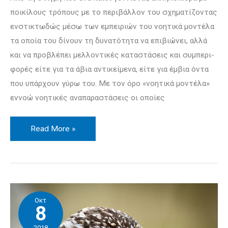
ποικίλους τρό­πους με το περιβάλλον του σχηματίζοντας
ενστικτωδώς μέσω των εμπει­ριών του νοητικά μοντέλα
τα οποία του δίνουν τη δυνατότητα να επιβιώνει, αλ­λά
και να προβλέπει μελλοντικές καταστάσεις και συ­μπερι­
φορές είτε για τα άβια αντικείμενα, είτε για έμβια όντα
που υπάρχουν γύρω του. Με τον όρο «νοητικά μοντέλα»
εννοώ νοητικές αναπαραστάσεις οι οποίες
Read More »
Η
Οκτ
προσοχή
8
(attention)
2018