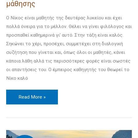
μάθησης
Ο Νίκος είναι μαθητής της δευτέρας λυκείου και έχει
πολλά όνειρα για το μέλ­λον. Θέλει να γίνει φιλόλογος και
προσπαθεί καθημερινά γι’ αυτό. Στην τάξη είναι καλός.
Σηκώνει το χέρι, προσέχει, συμμετέχει στη διαλογική
συζή­τηση που γίνεται και, όπως όλοι οι μαθητές, κάνει
κάποια λάθη αλλά τις περισ­σότερες φορές είναι σωστές
οι απαντήσεις του. Ο έμπειρος καθηγητής του θεω­ρεί το
Νίκο καλό
Read More »
Ευχές