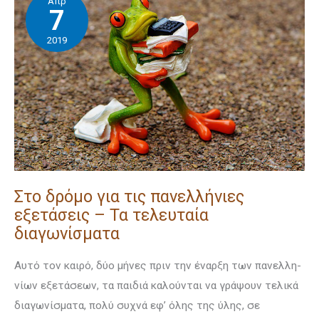
Απρ
δρόμο
7
για
2019
τις
πανελλήνιες
εξετάσεις
–
Τα
τελευταία
διαγωνίσματα
Στο δρόμο για τις πανελλήνιες
εξετάσεις – Τα τελευταία
διαγωνίσματα
Αυτό τον καιρό, δύο μήνες πριν την έναρξη των πανελ­λη­
νίων εξετάσεων, τα παιδιά καλούνται να γράψουν τελικά
διαγωνίσματα, πολύ συχνά εφ’ όλης της ύλης, σε