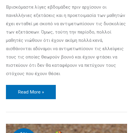
Βρισκόμαστε λίγες εβδομάδες πριν αρχίσουν οι
πανελλήνιες εξετάσεις και η προε­τοι­μασία των μαθητών
έχει ενταθεί με σκοπό να αντιμετωπίσουν τις δυ­σκο­λίες
των εξετάσεων. Όμως, τούτη την περίοδο, πολλοί
μαθητές νιώ­θουν ότι έχουν ακόμη πολλά κενά,
αισθάνονται αδύναμοι να αντιμετωπίσουν τις ελλείψεις
τους τις οποίες θεωρούν βουνό και έχουν φτάσει να
πιστεύουν ότι δεν θα καταφέρουν να πετύ­χουν τους
στόχους που έχουν θέσει
Read More »
Στο