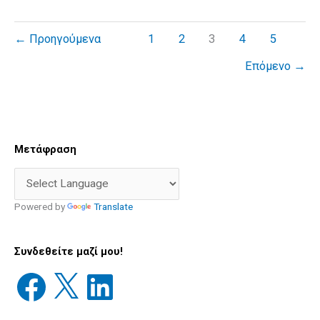
←
Προηγούμενα
1
2
3
4
5
Επόμενο
→
Facebook
X
LinkedIn
Διεύθυνση
Παλιές
Μετάφραση
email
Δημοσιεύσεις
Powered by
Translate
Συνδεθείτε μαζί μου!